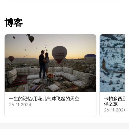
博客
一生的记忆:用花儿气球飞起的天空
卡帕多西亚
伴之旅
26-11-2024
26-11-2024