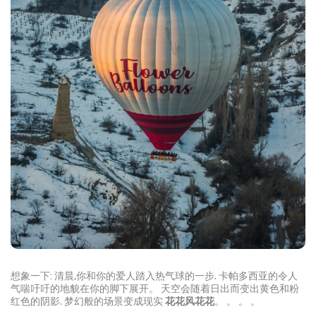
想象一下: 清晨,你和你的爱人踏入热气球的一步. 卡帕多西亚的令人
气喘吁吁的地貌在你的脚下展开。 天空会随着日出而变出黄色和粉
红色的阴影. 梦幻般的场景变成现实 
花花风花花
。 。 。 。