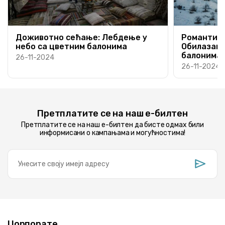
Доживотно сећање: Лебдење у
Романтичн
небо са цветним балонима
Обилазак 
балонима
26-11-2024
26-11-2024
Претплатите се на наш е-билтен
Претплатите се на наш е-билтен да бисте одмах били
информисани о кампањама и могућностима!
Цорпорате