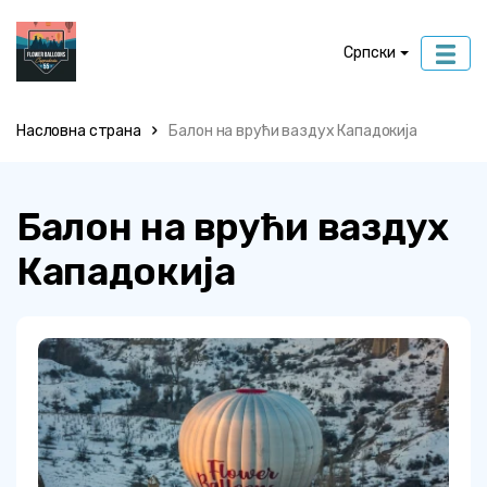
Српски
Насловна страна
Балон на врући ваздух Кападокија
Балон на врући ваздух
Кападокија