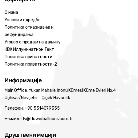
О нама
Услови и одредбе
Политика отказивања и
рефундирања
Уговор о продаји на даљину
КВК Иллуминатион Тект
Политика приватности
Политика приватности-2
Информације
Main Office: Yukarı Mahalle İnönü Kümesi Küme Evleri No:4
Uçhisar/Nevşehir - Çiçek Havacılık
Телефон: +90 5314079355
Е-маил: fly@flowerballoons.com.tr
Друштвени медији