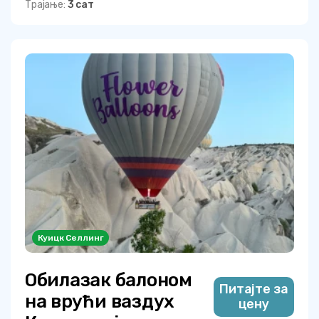
Трајање:
3 сат
Куицк Селлинг
Обилазак балоном
Питајте за
на врући ваздух
цену