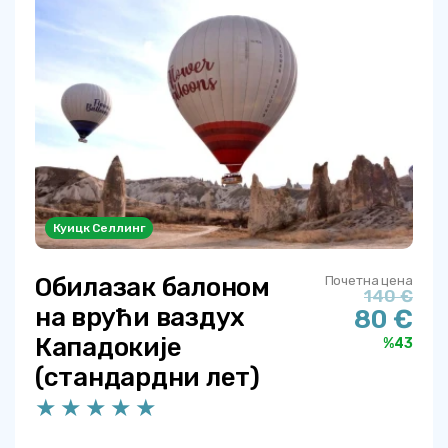
Куицк Селлинг
Обилазак балоном
Почетна цена
140 €
на врући ваздух
80 €
Кападокије
%43
(стандардни лет)