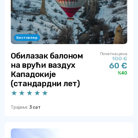
Бестселер
Обилазак балоном
Почетна цена
100 €
на врући ваздух
60 €
Кападокије
%40
(стандардни лет)
Трајање:
3 сат