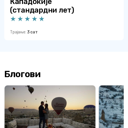
Кападокије
(стандардни лет)
Трајање:
3 сат
Блогови