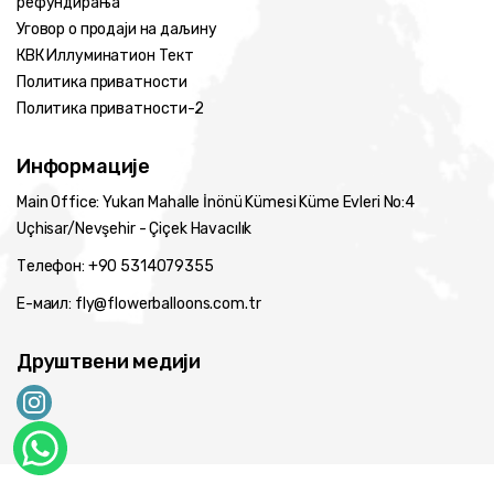
рефундирања
Уговор о продаји на даљину
КВК Иллуминатион Тект
Политика приватности
Политика приватности-2
Информације
Main Office: Yukarı Mahalle İnönü Kümesi Küme Evleri No:4
Uçhisar/Nevşehir - Çiçek Havacılık
Телефон: +90 5314079355
Е-маил: fly@flowerballoons.com.tr
Друштвени медији