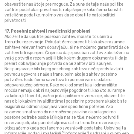
obavestite nas što je pre moguće. Za pune detalje naše politike 
zaštite podataka i privatnosti, i objašnjenje kako ćemo koristiti 
vaše lične podatke, molimo vas da se obratite našoj politici 
privatnosti.
17. Posebni zahtevi i medicinski problemi
Ako želite da uputite poseban zahtev, morate to učiniti u 
trenutku rezervacije. Pokušat ćemo preneti bilo kakve razumne 
zahteve relevantnom dobavljaču, ali ne možemo garantirati da će 
zahtevi biti ispunjeni. Činjenica da je poseban zahtev zabeležen na 
vašoj potvrdi o rezervaciji ili bilo kojem drugom dokumentu ili da je 
prenet dobavljaču nije potvrda da će zahtev biti ispunjen. 
Neispunjavanje bilo kojeg posebnog zahteva neće predstavljati 
povredu ugovora s naše strane, osim ako je zahtev posebno 
potvrđen. Rado ćemo savetovati i pomoći vam u odabiru 
odgovarajućeg odmora. Kako neki od smeštaja i odmarališta 
možda nemaju čak ni najosnovnije pogodnosti, kao što su rampe 
za kolica, liftovi itd., važno je da, prilikom rezervacije, obavestite 
nas o bilo kakvim invaliditetima i posebnim potrebama kako biste 
osigurali da odmor ispunjava vaše specifične potrebe. Ako 
razumno smatramo da ne možemo pravilno da prilagodimo 
posebne potrebe osobe (a) koja nas se tiče, nećemo potvrditi 
rezervaciju ili, ako puni detalji nisu dati u trenutku rezervacije, 
otkazaćemo kada postanemo svesni ovih podataka. Uslovi sajta 
Informacije, podaci i materijali ("Informacije") sadržani u ovom veb 