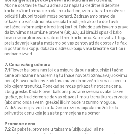
Kontingencija protiv prevara kreditnim karticama:
Ako ne dostavite tačnu adresu za naplatu kreditne ili debitne 
kartice i/ili informacije o vlasniku kartice, izdata karata može se 
odložiti i ukupni trošak može porasti. Zadržavamo pravo da 
otkažemo vaš odmor ako se uplata odbije ili ako ste dostavili 
netačne informacije o kreditnoj kartici. Takođe zadržavamo pravo 
da izvršimo nasumične provere (uključujući birački spisak) kako 
bismo smanjili prevaru sa kreditnim karticama. Kao rezultat toga, 
pre izdavanja karata možemo od vas zahtevati da dostavite fax 
ili poštansku kopiju dokaza o adresi, kopiju vaše kreditne kartice i 
nedavne izvod.
7. Cena vašeg odmora
7.1
 Flower balloons nastoji da osigura da su najaktuelnije i tačne 
cene prikazane na našem sajtu (naše novosti označavaju okvirnu 
cenu) Flower balloons zadržava pravo da poveća ili smanji cene u 
bilo kojem trenutku. Ponekad se može prikazati netačna cena, 
zbog greške. Kada Flower balloons postane svesna svake takve 
greške, potrudićemo se da vas obavestimo u trenutku rezervacije 
(ako smo onda svesni greške) ili čim bude razumno moguće. 
Zadržavamo pravo da otkažemo rezervaciju ako ne želite da 
prihvatite cenu koja je zaista primenjena na odmor.
Promene cena
7.2 
Za pakete, promene u taksama (uključujući, ali ne 