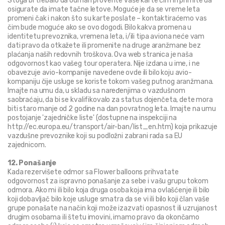
Stoga bi trebalo da odmah proverite vaše karte čim ih primite da 
osigurate da imate tačne letove. Moguće je da se vreme leta 
promeni čak i nakon što su karte poslate – kontaktiraćemo vas 
čim bude moguće ako se ovo dogodi. Bilo kakva promena u 
identitetu prevoznika, vremena leta, i/ili tipa aviona neće vam 
dati pravo da otkažete ili promenite na druge aranžmane bez 
plaćanja naših redovnih troškova. Ova web stranica je naša 
odgovornost kao vašeg tour operatera. Nije izdana u ime, i ne 
obavezuje avio-kompanije navedene ovde ili bilo koju avio-
kompaniju čije usluge se koriste tokom vašeg putnog aranžmana. 
Imajte na umu da, u skladu sa naređenjima o vazdušnom 
saobraćaju, da bi se kvalifikovalo za status dojenčeta, dete mora 
biti staro manje od 2 godine na dan povratnog leta. Imajte na umu 
postojanje 'zajedničke liste' (dostupne na inspekciji na 
http://ec.europa.eu/transport/air-ban/list_en.htm) koja prikazuje 
vazdušne prevoznike koji su podložni zabrani rada sa EU 
zajednicom.
12. Ponašanje
Kada rezervišete odmor sa Flower balloons prihvatate 
odgovornost za ispravno ponašanje za sebe i vašu grupu tokom 
odmora. Ako mi ili bilo koja druga osoba koja ima ovlašćenje ili bilo 
koji dobavljač bilo koje usluge smatra da se vi ili bilo koji član vaše 
grupe ponašate na način koji može izazvati opasnost ili uzrujanost 
drugim osobama ili štetu imovini, imamo pravo da okončamo 