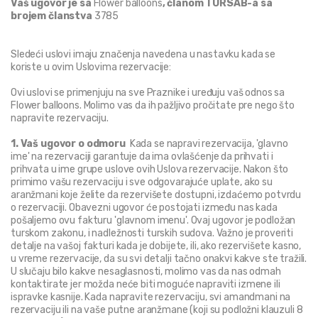
Vaš ugovor je sa 
Flower balloons
, članom TURSAB-a sa 
brojem članstva 
3785
Sledeći uslovi imaju značenja navedena u nastavku kada se 
koriste u ovim Uslovima rezervacije:
Ovi uslovi se primenjuju na sve Praznike i uređuju vaš odnos sa 
Flower balloons. Molimo vas da ih pažljivo pročitate pre nego što 
napravite rezervaciju.
1. Vaš ugovor o odmoru 
 Kada se napravi rezervacija, 'glavno 
ime' na rezervaciji garantuje da ima ovlašćenje da prihvati i 
prihvata u ime grupe uslove ovih Uslova rezervacije. Nakon što 
primimo vašu rezervaciju i sve odgovarajuće uplate, ako su 
aranžmani koje želite da rezervišete dostupni, izdaćemo potvrdu 
o rezervaciji. Obavezni ugovor će postojati između nas kada 
pošaljemo ovu fakturu 'glavnom imenu'. Ovaj ugovor je podložan 
turskom zakonu, i nadležnosti turskih sudova. Važno je proveriti 
detalje na vašoj fakturi kada je dobijete, ili, ako rezervišete kasno, 
u vreme rezervacije, da su svi detalji tačno onakvi kakve ste tražili. 
U slučaju bilo kakve nesaglasnosti, molimo vas da nas odmah 
kontaktirate jer možda neće biti moguće napraviti izmene ili 
ispravke kasnije. Kada napravite rezervaciju, svi amandmani na 
rezervaciju ili na vaše putne aranžmane (koji su podložni klauzuli 8 