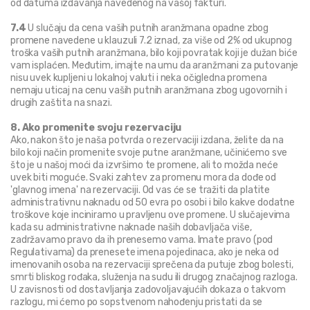
od datuma izdavanja navedenog na vašoj fakturi.
7.4
 U slučaju da cena vaših putnih aranžmana opadne zbog 
promene navedene u klauzuli 7.2 iznad, za više od 2% od ukupnog 
troška vaših putnih aranžmana, bilo koji povratak koji je dužan biće 
vam isplaćen. Međutim, imajte na umu da aranžmani za putovanje 
nisu uvek kupljeni u lokalnoj valuti i neka očigledna promena 
nemaju uticaj na cenu vaših putnih aranžmana zbog ugovornih i 
drugih zaštita na snazi.
8. Ako promenite svoju rezervaciju
Ako, nakon što je naša potvrda o rezervaciji izdana, želite da na 
bilo koji način promenite svoje putne aranžmane, učinićemo sve 
što je u našoj moći da izvršimo te promene, ali to možda neće 
uvek biti moguće. Svaki zahtev za promenu mora da dođe od 
'glavnog imena' na rezervaciji. Od vas će se tražiti da platite 
administrativnu naknadu od 50 evra po osobi i bilo kakve dodatne 
troškove koje inciniramo u pravljenu ove promene. U slučajevima 
kada su administrativne naknade naših dobavljača više, 
zadržavamo pravo da ih prenesemo vama. Imate pravo (pod 
Regulativama) da prenesete imena pojedinaca, ako je neka od 
imenovanih osoba na rezervaciji sprečena da putuje zbog bolesti, 
smrti bliskog rođaka, služenja na sudu ili drugog značajnog razloga. 
U zavisnosti od dostavljanja zadovoljavajućih dokaza o takvom 
razlogu, mi ćemo po sopstvenom nahođenju pristati da se 