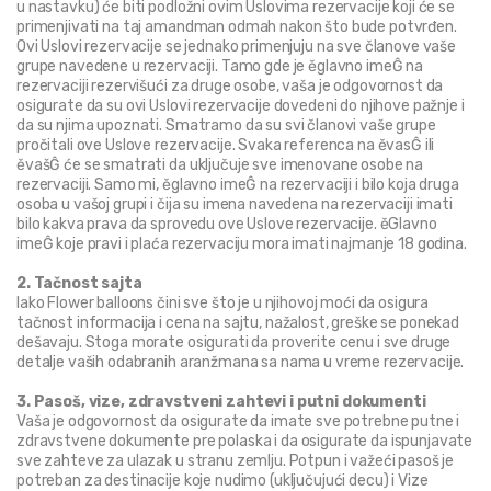
u nastavku) će biti podložni ovim Uslovima rezervacije koji će se 
primenjivati na taj amandman odmah nakon što bude potvrđen. 
Ovi Uslovi rezervacije se jednako primenjuju na sve članove vaše 
grupe navedene u rezervaciji. Tamo gde je ěglavno imeĜ na 
rezervaciji rezervišući za druge osobe, vaša je odgovornost da 
osigurate da su ovi Uslovi rezervacije dovedeni do njihove pažnje i 
da su njima upoznati. Smatramo da su svi članovi vaše grupe 
pročitali ove Uslove rezervacije. Svaka referenca na ěvasĜ ili 
ěvašĜ će se smatrati da uključuje sve imenovane osobe na 
rezervaciji. Samo mi, ěglavno imeĜ na rezervaciji i bilo koja druga 
osoba u vašoj grupi i čija su imena navedena na rezervaciji imati 
bilo kakva prava da sprovedu ove Uslove rezervacije. ěGlavno 
imeĜ koje pravi i plaća rezervaciju mora imati najmanje 18 godina.
2. Tačnost sajta
Iako Flower balloons čini sve što je u njihovoj moći da osigura 
tačnost informacija i cena na sajtu, nažalost, greške se ponekad 
dešavaju. Stoga morate osigurati da proverite cenu i sve druge 
detalje vaših odabranih aranžmana sa nama u vreme rezervacije.
3. Pasoš, vize, zdravstveni zahtevi i putni dokumenti
Vaša je odgovornost da osigurate da imate sve potrebne putne i 
zdravstvene dokumente pre polaska i da osigurate da ispunjavate 
sve zahteve za ulazak u stranu zemlju. Potpun i važeći pasoš je 
potreban za destinacije koje nudimo (uključujući decu) i Vize 