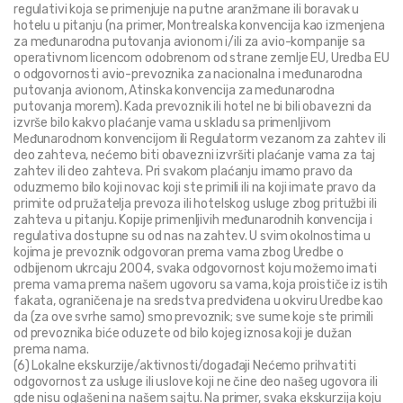
regulativi koja se primenjuje na putne aranžmane ili boravak u 
hotelu u pitanju (na primer, Montrealska konvencija kao izmenjena 
za međunarodna putovanja avionom i/ili za avio-kompanije sa 
operativnom licencom odobrenom od strane zemlje EU, Uredba EU 
o odgovornosti avio-prevoznika za nacionalna i međunarodna 
putovanja avionom, Atinska konvencija za međunarodna 
putovanja morem). Kada prevoznik ili hotel ne bi bili obavezni da 
izvrše bilo kakvo plaćanje vama u skladu sa primenljivom 
Međunarodnom konvencijom ili Regulatorm vezanom za zahtev ili 
deo zahteva, nećemo biti obavezni izvršiti plaćanje vama za taj 
zahtev ili deo zahteva. Pri svakom plaćanju imamo pravo da 
oduzmemo bilo koji novac koji ste primili ili na koji imate pravo da 
primite od pružatelja prevoza ili hotelskog usluge zbog pritužbi ili 
zahteva u pitanju. Kopije primenljivih međunarodnih konvencija i 
regulativa dostupne su od nas na zahtev. U svim okolnostima u 
kojima je prevoznik odgovoran prema vama zbog Uredbe o 
odbijenom ukrcaju 2004, svaka odgovornost koju možemo imati 
prema vama prema našem ugovoru sa vama, koja proističe iz istih 
fakata, ograničena je na sredstva predviđena u okviru Uredbe kao 
da (za ove svrhe samo) smo prevoznik; sve sume koje ste primili 
od prevoznika biće oduzete od bilo kojeg iznosa koji je dužan 
prema nama.
(6) Lokalne ekskurzije/aktivnosti/događaji Nećemo prihvatiti 
odgovornost za usluge ili uslove koji ne čine deo našeg ugovora ili 
gde nisu oglašeni na našem sajtu. Na primer, svaka ekskurzija koju 