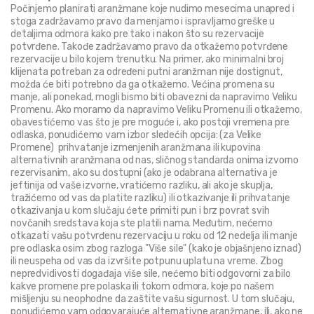
Počinjemo planirati aranžmane koje nudimo mesecima unapred i 
stoga zadržavamo pravo da menjamo i ispravljamo greške u 
detaljima odmora kako pre tako i nakon što su rezervacije 
potvrđene. Takođe zadržavamo pravo da otkažemo potvrđene 
rezervacije u bilo kojem trenutku. Na primer, ako minimalni broj 
klijenata potreban za određeni putni aranžman nije dostignut, 
možda će biti potrebno da ga otkažemo. Većina promena su 
manje, ali ponekad, mogli bismo biti obavezni da napravimo Veliku 
Promenu. Ako moramo da napravimo Veliku Promenu ili otkažemo, 
obavestićemo vas što je pre moguće i, ako postoji vremena pre 
odlaska, ponudićemo vam izbor sledećih opcija: (za Velike 
Promene)  prihvatanje izmenjenih aranžmana ili kupovina 
alternativnih aranžmana od nas, sličnog standarda onima izvorno 
rezervisanim, ako su dostupni (ako je odabrana alternativa je 
jeftinija od vaše izvorne, vratićemo razliku, ali ako je skuplja, 
tražićemo od vas da platite razliku) ili otkazivanje ili prihvatanje 
otkazivanja u kom slučaju ćete primiti pun i brz povrat svih 
novčanih sredstava koja ste platili nama. Međutim, nećemo 
otkazati vašu potvrđenu rezervaciju u roku od 12 nedelja ili manje 
pre odlaska osim zbog razloga "Više sile" (kako je objašnjeno iznad) 
ili neuspeha od vas da izvršite potpunu uplatu na vreme. Zbog 
nepredvidivosti događaja više sile, nećemo biti odgovorni za bilo 
kakve promene pre polaska ili tokom odmora, koje po našem 
mišljenju su neophodne da zaštite vašu sigurnost. U tom slučaju, 
ponudićemo vam odgovarajuće alternativne aranžmane, ili, ako ne 