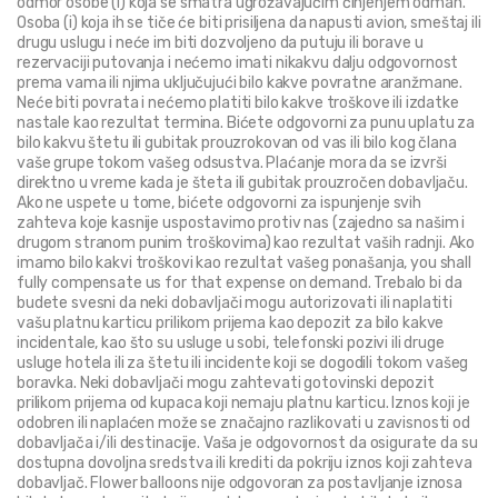
odmor osobe (i) koja se smatra ugrožavajućim činjenjem odmah. 
Osoba (i) koja ih se tiče će biti prisiljena da napusti avion, smeštaj ili 
drugu uslugu i neće im biti dozvoljeno da putuju ili borave u 
rezervaciji putovanja i nećemo imati nikakvu dalju odgovornost 
prema vama ili njima uključujući bilo kakve povratne aranžmane. 
Neće biti povrata i nećemo platiti bilo kakve troškove ili izdatke 
nastale kao rezultat termina. Bićete odgovorni za punu uplatu za 
bilo kakvu štetu ili gubitak prouzrokovan od vas ili bilo kog člana 
vaše grupe tokom vašeg odsustva. Plaćanje mora da se izvrši 
direktno u vreme kada je šteta ili gubitak prouzročen dobavljaču. 
Ako ne uspete u tome, bićete odgovorni za ispunjenje svih 
zahteva koje kasnije uspostavimo protiv nas (zajedno sa našim i 
drugom stranom punim troškovima) kao rezultat vaših radnji. Ako 
imamo bilo kakvi troškovi kao rezultat vašeg ponašanja, you shall 
fully compensate us for that expense on demand. Trebalo bi da 
budete svesni da neki dobavljači mogu autorizovati ili naplatiti 
vašu platnu karticu prilikom prijema kao depozit za bilo kakve 
incidentale, kao što su usluge u sobi, telefonski pozivi ili druge 
usluge hotela ili za štetu ili incidente koji se dogodili tokom vašeg 
boravka. Neki dobavljači mogu zahtevati gotovinski depozit 
prilikom prijema od kupaca koji nemaju platnu karticu. Iznos koji je 
odobren ili naplaćen može se značajno razlikovati u zavisnosti od 
dobavljača i/ili destinacije. Vaša je odgovornost da osigurate da su 
dostupna dovoljna sredstva ili krediti da pokriju iznos koji zahteva 
dobavljač. Flower balloons nije odgovoran za postavljanje iznosa 