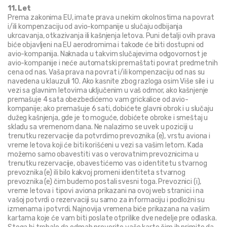
11. Let
Prema zakonima EU, imate prava u nekim okolnostima na povrat 
i/ili kompenzaciju od avio-kompanije u slučaju odbijanja 
ukrcavanja, otkazivanja ili kašnjenja letova. Puni detalji ovih prava 
biće objavljeni na EU aerodromima i takođe će biti dostupni od 
avio-kompanija. Naknada u takvim slučajevima odgovornost je 
avio-kompanije i neće automatski premaštati povrat predmetnih 
cena od nas. Vaša prava na povrat i/ili kompenzaciju od nas su 
navedena u klauzuli 10. Ako kasnite zbog razloga osim Više sile i u 
vezi sa glavnim letovima uključenim u vaš odmor, ako kašnjenje 
premašuje 4 sata obezbedićemo vam grickalice od avio-
kompanije; ako premašuje 6 sati, dobićete glavni obrok i u slučaju 
dužeg kašnjenja, gde je to moguće, dobićete obroke i smeštaj u 
skladu sa vremenom dana. Ne nalazimo se uvek u poziciji u 
trenutku rezervacije da potvrdimo prevoznika (e), vrstu aviona i 
vreme letova koji će biti korišćeni u vezi sa vašim letom. Kada 
možemo samo obavestiti vas o verovatnim prevoznicima u 
trenutku rezervacije, obavestićemo vas o identitetu stvarnog 
prevoznika (e) ili bilo kakvoj promeni identiteta stvarnog 
prevoznika (e) čim budemo postali svesni toga. Prevoznici (i), 
vreme letova i tipovi aviona prikazani na ovoj web stranici i na 
vašoj potvrdi o rezervaciji su samo za informaciju i podložni su 
izmenama i potvrdi. Najnovija vremena biće prikazana na vašim 
kartama koje će vam biti poslate otprilike dve nedelje pre odlaska. 