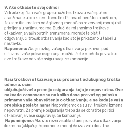
9. Ako otkažete svoj odmor
Vi ili bilo koji član vaše grupe, možete otkazati vaše putne 
aranžmane u bilo kojem trenutku. Pisana obaveštenja poštom, 
faksom ili e-mailom od ěglavnog imenaĜ na rezervaciji moraju biti 
primljena u našim uredima. Budući da mi snosimo troškove 
otkazivanja vaših putnih aranžmana, moraćete platiti 
odgovarajući trošak otkazivanja kao što je prikazano u tabeli u 
nastavku.
Napomena:
 Ako je razlog vašeg otkazivanja pokriven pod 
uslovima vaše polise osiguranja, možda ćete moći da povratite 
ove troškove od vaše osiguravajuće kompanije.
Naši troškovi otkazivanja su procenat od ukupnog troška 
odmora, osim 
uključujući vašu premiju osiguranja koja je nepovratna. Ove 
naknade zasnovane su na koliko dana pre vašeg polaska 
primamo vaše obaveštenje o otkazivanju, a ne kada je vaša 
prepiska poslata nama 
Napominjemo da su svi troškovi izmena 
nepovratni. Za premije osiguranja treba da se obratite politici 
otkazivanja vaše osiguravajuće kompanije.
 Napominjemo:
 Ako ste rezervisali krstarenje, svako otkazivanje 
ili izmena (uključujući promene imena) će izazvati dodatne 