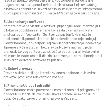
resursa i sponzora ovog Veb sajta. Pošto Flower balloons nije 
odgovoran za dostupnost ovih spoljnih resursa ili njihov sadržaj, 
bilo kakve zabrinutosti u vezi sa bilo kojim eksternim linkom trebali 
bi biti upućeni administratoru sajta ili Web majstoru takvog sajta.
3. Licenciranje softvera
Nemate prava na vlasnički softver i pripadajuću dokumentaciju, ili 
bilo kakve poboljšanja ili izmene, koji se daju vama kako biste 
pristupili ovom Veb sajtu ("Softver za pristup"). Ne možete 
podlicencirati, preneti ili preneti bilo kakve licence koje dodeljuje 
Flower balloons , a svaki pokušaj takvih podlicenciranja, dodavanja 
ili prenosa biće ništavan i bez efekta. Možete napraviti jedan 
primerak takvog softvera za skladištenje samo u arhivske svrhe. 
Ne možete inače kopirati, distribuirati, menjati, obrnuti inžinjerirati 
ili stvarati derivate softvera za pristup.
4. Uslovi prevoza
Prevoz putnika, prtljaga i tereta avionom podložan je Uslovima 
prevoza i propisima relevantnog nosača.
5. Promene Uslova i odredbi
Flower balloons može povremeno menjati, menjati, prilagođavati, 
dodavati ili ukloniti delove ovih Uslova i odredbi, ali ako to učini, 
objaviće svaku takvu promenu na ovom Veb sajtu.