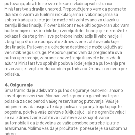
putovanja, obratite se svom lekaru i vladinoj web stranici 
Ministarstva zdravlja unapred. Preporučujemo vam da ponesete 
dokaze o vašim aktuelnim inokulacijama ili vakcinacijama sa 
sobom kada putujete jer to može biti zahtevano za ulazak u 
zemlju ili destinaciju. Flower balloons neće biti odgovoran ako vam 
bude odbijen ulazak u bilo koju zemlju ili destinaciju jer ne možete 
pokazati da ste primili sve potrebne inokulacije ili vakcinacije ili 
zbog toga što ne ispunjavate zdravstvene zahteve bilo koje 
destinacije. Putovanje u određene destinacije može uključivati 
veći rizik nego u druge. Preporučujemo vam da pregledate sva 
putna upozorenja, zabrane, obaveštenja ili savete koje izda ili 
ažurira Ministarstvo spoljnih poslova i odeljenje za putovanja pre 
rezervacije svojih međunarodnih putnih aranžmana i redovno pre 
odlaska.
4. Osiguranje
Smatramo da je adekvatno putno osiguranje osnovno i snažno 
savetujemo vas i sve članove vaše grupe da ga nabavite pre 
polaska za ceo period vašeg rezervisanog putovanja. Vaša je 
odgovornost da osigurate da je polisa osiguranja koju kupujete 
pogodna, pokriva vaše zahteve (uključujući, ali ne ograničavajući 
se na, zdravstvene zahteve i zahteve za iznajmljivanje 
automobila) i da je dovoljna za vaše posebne potrebe i putne 
aranžmane. Molimo vas da je pročitate i ponesete je sa sobom na 
odmor.