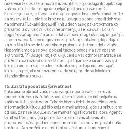
rezervišete dok ste u inostranstvu, ili bilo koja usluga ili objekt koji 
vaš hotel ili bilo koji drugi dobavljač pristane da vam pruži. 
Ekskurzije, ture, aktivnosti ili drugi događaji koje možda odaberete 
da rezervišete ili platite kroz našu uslugu za concierge ili dok ste 
na odmoru ("Lokalni događaji") nisu deo vašeg paket odmora koji 
pružamo, a ovi uslovi i uslovi ne primenjuju se. Za svaki Lokalni 
događaj vaš ugovor će biti sa dobavljačem tog Lokalnog događaja, 
a ne sa nama. Nismo odgovorni za pružanje Lokalnog događaja ili 
za bilo šta što se dešava tokom pružanja od strane dobavljača. 
Napominjemo da se ovaj položaj takođe odnosi na sve opasne 
aktivnosti. (7) Usluge i objekti uključeni u vaš odmor smatraće se 
pruženim sa razumnom veštinom i pažnjom ako se pridržavaju 
lokalnih propisa koji se odnose, ili, ako ne postoje odgovarajući 
lokalni propisi, ako su razumnu kada se uporede sa lokalnim 
standardima u praksi.
16. Zaštita podataka/privatnost
Kako bismo obradili vašu rezervaciju i ispunili vaše zahteve, 
moramo preneti vaše lične podatke relevantnim dobavljačima 
vaših putnih aranžmana. Takođe bismo želeli da zadržimo vaše 
informacije (uključujući bilo koju e-mail adresu), gde su prikupljene 
od nas, za naše buduće svrhe marketinga Flower balloons Agency 
Limited Company (na primer, kako bismo vas obavestili o 
promotivnim/nagradnim ponudama ili da bismo vam poslali našu 
brošuru). Ako ne želite primiti takve pristupe u budućnosti, 