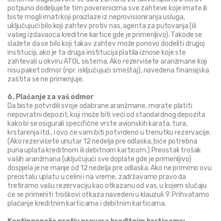
potpuno dodeljujete tim poverenicima sve zahteve koje imate ili 
biste mogli imati koji proizlaze iz neprovisioniranja usluga, 
uključujući bilo koji zahtev protiv nas, agenta za putovanja (ili 
vašeg izdavaoca kreditne kartice gde je primenljivo). Takođe se 
slažete da se bilo koji takav zahtev može ponovo dodeliti drugoj 
instituciji, ako je ta druga institucija platila iznose koje ste 
zahtevali u okviru ATOL sistema. Ako rezervišete aranžmane koji 
nisu paket odmor (npr. isključujući smeštaj), navedena finansijska 
zaštita se ne primenjuje.
6. Plaćanje za vaš odmor
Da biste potvrdili svoje odabrane aranžmane, morate platiti 
nepovratni depozit, koji može biti veći od standardnog depozita 
kako bi se osigurali specifične vrste avionskih karata, tura, 
krstarenja itd., i ovo će vam biti potvrđeno u trenutku rezervacije. 
(Ako rezervišete unutar 12 nedelja pre odlaska, biće potrebna 
puna uplata kreditnom ili debitnom karticom.) Preostali trošak 
vaših aranžmana (uključujući sve doplate gde je primenljivo) 
dospjela je ne manje od 12 nedelja pre odlaska. Ako ne primimo ovu 
preostalu uplatu u celini i na vreme, zadržavamo pravo da 
tretiramo vašu rezervaciju kao otkazanu od vas, u kojem slučaju 
će se primeniti troškovi otkaza navedeni u klauzuli 9. Prihvatamo 
plaćanje kreditnim karticama i debitnim karticama.