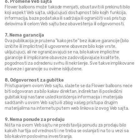
6. Promene Veb sajta
Flower balloons može takođe menjati, obustaviti ili prekinuti bilo 
koji aspekt Veb sajta, uključujući dostupnost bilo kojih funkcija, 
informacija, baze podataka ili sadržaja ili ograničiti vaš pristup 
delovima ili celom Veb sajtu bez obaveštenja ili odgovornosti.
7. Nema garancija
Ova publikacija je pružena "kako jeste" bez ikakve garancije (bilo 
izričite ili implicitne) ili ugovorene obaveze bilo koje vrste, 
uključujući, ali ne ograničavajući se na, bilo kakve implicitne 
garancije ili implicirane obaveze zadovoljavajuće kvalitete, 
pogodnosti za određenu svrhu ili nekršenje. Sve takve implikovane 
obaveze i garancije su ovime isključene.
8. Odgovornost za gubitke
Pristupanjem ovom Veb sajtu, slažete se da Flower balloons neće 
biti odgovoran za bilo kakav direktan, indirektan ili posledični 
gubitak koji nastane usled korišćenja informacija i materijala 
sadržanih u ovom Veb sajtu ili zbog vašeg pristupa drugim 
materijalima na internetu putem web linkova iz ovog Veb sajta.
9. Nema ponude za prodaju
Ništa na ovom Veb sajtu ne predstavlja ponudu za prodaju bilo 
kakvih hartija od vrednosti i ne treba se oslanjati na to u vezi sa 
bilo kakvim poslovima investiranja.