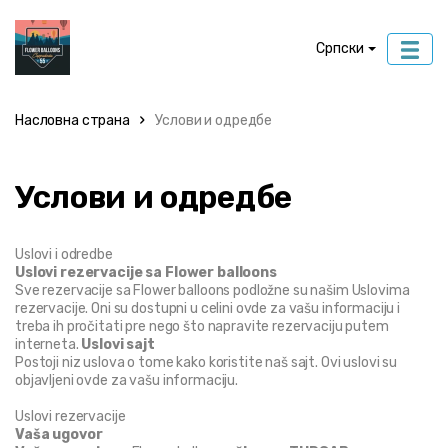
Српски
Насловна страна
Услови и одредбе
Услови и одредбе
Uslovi i odredbe
Uslovi rezervacije sa Flower balloons
Sve rezervacije sa Flower balloons podložne su našim Uslovima 
rezervacije. Oni su dostupni u celini ovde za vašu informaciju i 
treba ih pročitati pre nego što napravite rezervaciju putem 
interneta. 
Uslovi sajt
Postoji niz uslova o tome kako koristite naš sajt. Ovi uslovi su 
objavljeni ovde za vašu informaciju.
Uslovi rezervacije
Vaša ugovor