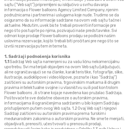
sajtu ("Veb sajt") pripremljeni su isključivo u svrhu davanja 
informacija o Flower balloons Agency Limited Company, njenim 
podružnicama i partnerima i uslugama koje nude. Trudimo se da 
osiguramo da su informacije sadržane na ovom veb sajtu tačne i 
aktuelne. Međutim, uvek biste trebali proveriti informacije pre 
nego što postupite po njima, pozivajući naše predstavnike. Svi 
odmori koje prodaje Flower balloons prodaju se podložni našim 
uslovima rezervacije, koji bi trebali biti pročitani pre nego što se 
izvrši rezervacija putem interneta.
1. Sadržaj i podnošenja korisnika
1.1 
Sadržaji Veb sajta namenjeni su za vašu ličnu nekomercijalnu 
upotrebu. Svi materijali objavljeni na ovom Veb sajtu (uključujući, 
ali ne ograničavajući se na članke, karakteristike, fotografije, slike, 
ilustracije, audioklipove i video klipove, poznate i kao "Sadržaj") 
zaštićeni su autorskim pravima, trgovinskim markama ili drugim 
pravima intelektualne svojine i u vlasništvu su ili pod kontrolom 
Flower balloons , ili strane koja je navedena kao pružalac Sadržaja. 
Poštovaćete sve dodatne obaveze o autorskim pravima, 
informacijama ili ograničenjima sadržanim u bilo kojem Sadržaju 
pristupljenom putem ovog Veb sajta. 1.2 Ovaj Veb sajt i njegovi 
Sadržaji zaštićeni su autorskim pravima prema turskim i 
međunarodnim zakonima o autorskim pravima. Ne smete menjati, 
objavljivati, prenositi, učestvovati u prenosu ili prodaji, 