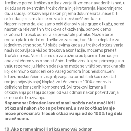
troškove pored troškova otkazivanja ili izmena navedenih iznad, u 
skladu sa relevantnim troškovima linije krstarenja. Napominjemo 
da, u slučaju otkazivanja nakon prijema dokumenata, neće biti 
refundacije osim ako se ne vrate neiskorišćene karte. 
Napominjemo da, ako samo neki članovi vaše grupe otkažu, pored 
nastanka relevantnih troškova otkazivanja, ponovo ćemo 
izračunati trošak odmora za preostale putnike. Možda ćete 
morati platiti dodatne troškove za sobu, kao što su doplate za 
jednokrevetne sobe. *U slučajevima kada su troškovi otkazivanja 
naših dobavljača viši od troškova akontacije, možemo preneti 
trošak na vas. Voleli bismo da zatražimo potpune informacije i 
obavestićemo vas o specifičnim troškovima koji se primenjuju na 
vašu rezervaciju. Nakon polaska ne može se vršiti povratak na bilo 
koji delimično korišćeni deo vašeg odmora (npr. neiskorišćeni 
letovi, neiskorišćena iznajmljivanja automobila ili kao rezultat 
ranijeg odjavljivanja) Naplaćivat će vam se 100% cene svih 
delimično korišćenih komponenti. Svi troškovi izmena ili 
otkazivanja postaju dospjeli od vas odmah nakon potvrđivanja 
izmene ili otkazivanja.
Napomena: Određeni aranžmani možda neće moći biti 
otkazani nakon što su potvrđeni, a svako otkazivanje 
može provocirati trošak otkazivanja od do 100% tog dela 
aranžmana.
10. Ako promenimo ili otkažemo vaš odmor