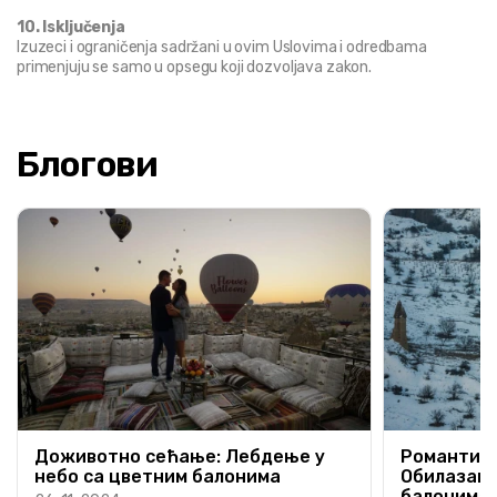
10. Isključenja
Izuzeci i ograničenja sadržani u ovim Uslovima i odredbama 
primenjuju se samo u opsegu koji dozvoljava zakon.
Блогови
Доживотно сећање: Лебдење у
Романтичн
небо са цветним балонима
Обилазак 
балонима