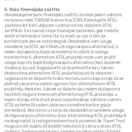
5. Vaša finansijska zaštita
Obezbeđujemo punu finansijsku zaštitu za naše paket-odmore, 
na osnovu naše TURSAB licence broj 3785. Kada kupite ATOL-
zaštićeni let ili let uključeni u odmor od nas, dobićete ATOL 
sertifikat. Ovo navodi šta je finansijski zaštićeno, gde možete 
dobiti informacije o tome šta to znači za vas i s kim da 
kontaktirate ako se nešto dogodi. Obezbediće vam usluge 
navedene na ATOL sertifikatu (ili odgovarajuću alternativu). U 
nekim slučajevima, kada ne možemo to učiniti iz razloga 
insolventnosti, alternativni ATOL pružatelj može vam pružiti 
usluge koje ste kupili ili odgovarajuću alternativu (bez dodatnih 
troškova za vas). Saglašavate se da prihvatite da u takvim 
okolnostima alternativni ATOL pružatelj ispuni te obaveze i 
saglašavate se da platite svaku novčanu sumu koja ostaje da se 
plati od vas prema vašem ugovoru tom alternativnom ATOL 
pružatelju. Međutim, takođe se slažete da u nekim slučajevima 
neće biti moguće imenovati alternativnog ATOL pružatelja, u 
kojem slučaju ćete imati pravo na podnošenje zahteva u okviru 
ATOL sistema (ili vašem izdavaocu kreditne kartice gde je 
primenljivo). Ako nismo u stanju da obezbedimo navedene usluge 
(ili odgovarajuću alternativu, kroz alternativnog ATOL pružatelja ili 
na drugi način) iz razloga insolventnosti, povernici Air Travel Trust 
mogu izvršiti isplatu (ili dodeliti neku korist) vama u okviru ATOL 
sistema. Saglašavate se da u zamenu za takvu isplatu ili korist 