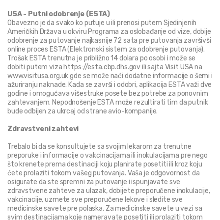
USA - Putni odobrenje (ESTA)
Obavezno je da svako ko putuje u ili prenosi putem Sjedinjenih 
Američkih Država u okviru Programa za oslobađanje od vize, dobije 
odobrenje za putovanje najkasnije 72 sata pre putovanja završivši 
online proces ESTA (Elektronski sistem za odobrenje putovanja). 
Trošak ESTA trenutna je približno 14 dolara po osobi i može se 
dobiti putem viza https://esta.cbp.dhs.gov ili sajta Visit USA na 
www.visitusa.org.uk gde se može naći dodatne informacije o šemi i 
ažuriranju naknade. Kada se završi i odobri, aplikacija ESTA važi dve 
godine i omogućava višestruke posete bez potrebe za ponovnim 
zahtevanjem. Nepodnošenje ESTA može rezultirati tim da putnik 
bude odbijen za ukrcaj od strane avio-kompanije.
Zdravstveni zahtevi
Trebalo bi da se konsultujete sa svojim lekarom za trenutne 
preporuke i informacije o vakcinacijama ili inokulacijama pre nego 
što krenete prema destinaciji koju planirate posetiti ili kroz koju 
ćete prolaziti tokom vašeg putovanja. Vaša je odgovornost da 
osigurate da ste spremni za putovanje i ispunjavate sve 
zdravstvene zahteve za ulazak, dobijete preporučene inokulacije, 
vakcinacije, uzmete sve preporučene lekove i sledite sve 
medicinske savete pre polaska. Za medicinske savete u vezi sa 
svim destinacijama koje nameravate posetiti ili prolaziti tokom 