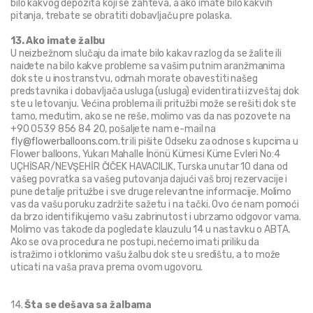
bilo kakvog depozita koji se zahteva, a ako imate bilo kakvih 
pitanja, trebate se obratiti dobavljaču pre polaska.
13. Ako imate žalbu
U neizbežnom slučaju da imate bilo kakav razlog da se žalite ili 
naiđete na bilo kakve probleme sa vašim putnim aranžmanima 
dok ste u inostranstvu, odmah morate obavestiti našeg 
predstavnika i dobavljača usluga (usluga) evidentirati izveštaj dok 
ste u letovanju. Većina problema ili pritužbi može se rešiti dok ste 
tamo, međutim, ako se ne reše, molimo vas da nas pozovete na 
+90 0539 856 84 20, pošaljete nam e-mail na 
fly@flowerballoons.com.tr
 ili pišite Odseku za odnose s kupcima u 
Flower balloons, Yukarı Mahalle İnönü Kümesi Küme Evleri No:4 
UÇHİSAR/NEVŞEHİR ČIČEK HAVACILIK, Turska unutar 10 dana od 
vašeg povratka sa vašeg putovanja dajući vaš broj rezervacije i 
pune detalje pritužbe i sve druge relevantne informacije. Molimo 
vas da vašu poruku zadržite sažetu i na tački. Ovo će nam pomoći 
da brzo identifikujemo vašu zabrinutost i ubrzamo odgovor vama. 
Molimo vas takođe da pogledate klauzulu 14 u nastavku o ABTA. 
Ako se ova procedura ne postupi, nećemo imati priliku da 
istražimo i otklonimo vašu žalbu dok ste u središtu, a to može 
uticati na vaša prava prema ovom ugovoru.
14.
 Šta se dešava sa žalbama