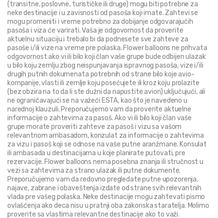
(transitne, poslovne, turističke ili druge) mogu biti potrebne za 
neke destinacije i u zavisnosti od pasoša koji imate. Zahtevi se 
mogu promeniti i vreme potrebno za dobijanje odgovarajućih 
pasoša i viza će varirati. Vaša je odgovornost da proverite 
aktuelnu situaciju i trebalo bi da podnesete sve zahteve za 
pasoše i/ili vize na vreme pre polaska. Flower balloons ne prihvata 
odgovornost ako vi ili bilo koji član vaše grupe bude odbijen ulazak 
u bilo koju zemlju zbog neispunjavanja ispravnog pasoša, vize i/ili 
drugih putnih dokumenata potrebnih od strane bilo koje avio-
kompanije, vlasti ili zemlje koju posećujete ili kroz koju prolazite 
(bez obzira na to da li ste dužni da napustite avion) uključujući, ali 
ne ograničavajući se na važeći ESTA, kao što je navedeno u 
narednoj klauzuli. Preporučujemo vam da proverite aktuelne 
informacije o zahtevima za pasoš. Ako vi ili bilo koji član vaše 
grupe morate proveriti zahteve za pasoš i vizu sa vašom 
relevantnom ambasadom, konzulat za informacije o zahtevima 
za vizu i pasoš koji se odnose na vaše putne aranžmane. Konsulat 
ili ambasada u destinacijama u koje planirate putovati, pre 
rezervacije. Flower balloons nema posebna znanja ili stručnost u 
vezi sa zahtevima za strano ulazak ili putne dokumente. 
Preporučujemo vam da redovno pregledate putne upozorenja, 
najave, zabrane i obaveštenja izdate od strane svih relevantnih 
vlada pre vašeg polaska. Neke destinacije mogu zahtevati pismo 
ovlašćenja ako deca nisu u pratnji oba zakonska staratelja. Molimo 
proverite sa vlastima relevantne destinacije ako to važi.