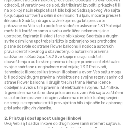
reprodukovati (osim kako je predviđeno u Odeljku 1.3 ovih Uslova i 
odredbi), stvarati nova dela od, distribuirati, izvoditi, prikazivati ili 
na bilo koji način eksploatisati bilo koji od Sadržaja ovog Veb sajta 
(uključujući softver) u celini ili delimično. 1.3 Ipak, možete preuzeti 
ili kopirati Sadržaj i druge stavke koje mogu biti preuzete 
prikazane na Veb sajtu podložne sledećim uslovima: 1.3.1 Materijal 
može biti korišćen samo u svrhu vaše lične nekomercijalne 
upotrebe. Kopiranje ili skladištenje bilo kakvog Sadržaja u drugim 
svrhe osim lične upotrebe izričito je zabranjeno bez prethodne 
pisane dozvole od strane Flower balloons ili nosioca autorskih 
prava identifikovanog u obaveštenju o autorskim pravima 
sadržanom u Sadržaju; 1.3.2 Sve kopije moraju zadržati 
obaveštenja o autorskim pravima i drugim pravima intelektualne 
svojine sadržane u originalnom materijalu; 1.3.3 Proizvodi, 
tehnologije ili procesi ilustrovani ili opisani u ovom Veb sajtu mogu 
biti podložni drugim pravima intelektualne svojine rezervisanim od 
strane Flower balloons ili drugih trećih strana. Nema licence 
dodeljena u vezi s tim pravima intelektualne svojine; i 1.3.4 Slike, 
trgovinske marke i brendovi prikazani na ovom Veb sajtu zaštićeni 
su autorskim pravom i drugim zakonima o intelektualnoj svojini i 
ne smeju se reproducirati ili prisvajati na bilo koji način bez pisanog 
pristanka njihovih vlasnika.
2. Pristup i dostupnost usluge i linkovi
Ovaj Veb sajt sadrži linkove do drugih povezanih internet sajtova, 