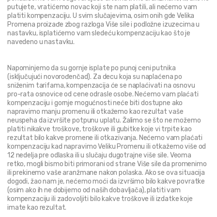
putujete, vratićemo novac koji ste nam platili, ali nećemo vam 
platiti kompenzaciju. U svim slučajevima, osim onih gde Velika 
Promena proizađe zbog razloga Više sile i podložne izuzecima u 
nastavku, isplatićemo vam sledeću kompenzaciju kao što je 
navedeno u nastavku.
Napominjemo da su gornje isplate po punoj ceni putnika 
(isključujući novorođenčad). Za decu koja su naplaćena po 
sniženim tarifama, kompenzacija će se naplaćivati na osnovu 
pro-rata osnovice od cene odrasle osobe. Nećemo vam plaćati 
kompenzaciju i gornje mogućnosti neće biti dostupne ako 
napravimo manju promenu ili otkažemo kao rezultat vaše 
neuspeha da izvršite potpunu uplatu. Žalimo se što ne možemo 
platiti nikakve troškove, troškove ili gubitke koje vi trpite kao 
rezultat bilo kakve promene ili otkazivanja. Nećemo vam plaćati 
kompenzaciju kad napravimo Veliku Promenu ili otkažemo više od 
12 nedelja pre odlaska ili u slučaju dugotrajne više sile. Veoma 
retko, mogli bismo biti primorani od strane Više sile da promenimo 
ili prekinemo vaše aranžmane nakon polaska. Ako se ova situacija 
dogodi, žao nam je, nećemo moći da izvršimo bilo kakve povratke 
(osim ako ih ne dobijemo od naših dobavljača), platiti vam 
kompenzaciju ili zadovoljiti bilo kakve troškove ili izdatke koje 
imate kao rezultat.