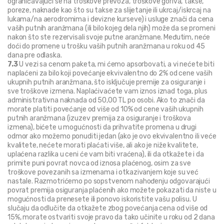
ograničavajući se na troškove prevoza, troškove goriva, takse, 
poreze, naknade kao što su takse za slijetanje ili ukrcaj/iskrcaj na 
lukama/na aerodromima i devizne kurseve) i usluge znači da cena 
vaših putnih aranžmana (ili bilo kojeg dela njih) može da se promeni 
nakon što ste rezervisali svoje putne aranžmane. Međutim, neće 
doći do promene u trošku vaših putnih aranžmana u roku od 45 
dana pre odlaska.
7.3
 U vezi sa cenom paketa, mi ćemo apsorbovati, a vi nećete biti 
naplaćeni za bilo koji povećanje ekvivalentno do 2% od cene vaših 
ukupnih putnih aranžmana, što isključuje premije za osiguranje i 
sve troškove izmena. Naplaćivaćete vam iznos iznad toga, plus 
administrativna naknada od 50,00 TL po osobi. Ako to znači da 
morate platiti povećanje od više od 10% od cene vaših ukupnih 
putnih aranžmana (izuzev premija za osiguranje i troškova 
izmena), bićete u mogućnosti da prihvatite promena u drugi 
odmor ako možemo ponuditi jedan (ako je ovo ekvivalentno ili veće 
kvalitete, nećete morati plaćati više, ali ako je niže kvalitete, 
uplaćena razlika u ceni će vam biti vraćena), ili da otkažete i da 
primite puni povrat novca od iznosa plaćenog, osim za sve 
troškove povezanih sa izmenama i otkazivanjem koje su već 
nastale. Razmotrićemo po sopstvenom nahođenju odgovarajući 
povrat premija osiguranja plaćenih ako možete pokazati da niste u 
mogućnosti da prenesete ili ponovo iskoristite vašu polisu. U 
slučaju da odlučite da otkažete zbog povećanja cena od više od 
15%, morate ostvariti svoje pravo da tako učinite u roku od 2 dana 