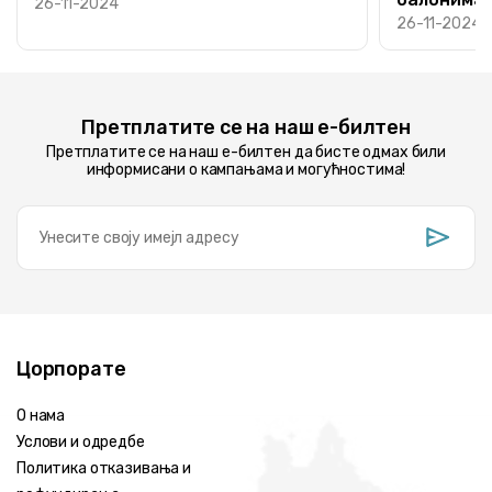
26-11-2024
26-11-2024
Претплатите се на наш е-билтен
Претплатите се на наш е-билтен да бисте одмах били
информисани о кампањама и могућностима!
Цорпорате
О нама
Услови и одредбе
Политика отказивања и