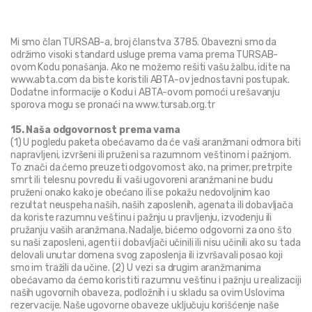
Mi smo član TURSAB-a, broj članstva 3785. Obavezni smo da 
održimo visoki standard usluge prema vama prema TURSAB-
ovom Kodu ponašanja. Ako ne možemo rešiti vašu žalbu, idite na 
www.abta.com da biste koristili ABTA-ov jednostavni postupak. 
Dodatne informacije o Kodu i ABTA-ovom pomoći u rešavanju 
sporova mogu se pronaći na www.tursab.org.tr
15. Naša odgovornost prema vama
(1) U pogledu paketa obećavamo da će vaši aranžmani odmora biti 
napravljeni, izvršeni ili pruženi sa razumnom veštinom i pažnjom. 
To znači da ćemo preuzeti odgovornost ako, na primer, pretrpite 
smrt ili telesnu povredu ili vaši ugovoreni aranžmani ne budu 
pruženi onako kako je obećano ili se pokažu nedovoljnim kao 
rezultat neuspeha naših, naših zaposlenih, agenata ili dobavljača 
da koriste razumnu veštinu i pažnju u pravljenju, izvođenju ili 
pružanju vaših aranžmana. Nadalje, bićemo odgovorni za ono što 
su naši zaposleni, agenti i dobavljači učinili ili nisu učinili ako su tada 
delovali unutar domena svog zaposlenja ili izvršavali posao koji 
smo im tražili da učine. (2) U vezi sa drugim aranžmanima 
obećavamo da ćemo koristiti razumnu veštinu i pažnju u realizaciji 
naših ugovornih obaveza, podložnih i u skladu sa ovim Uslovima 
rezervacije. Naše ugovorne obaveze uključuju korišćenje naše 