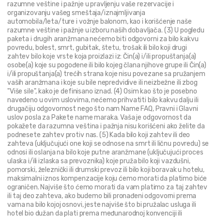
razumne veštine i pažnje u pravljenju vaše rezervacije i 
organizovanju vašeg smeštaja/iznajmljivanja 
automobila/leta/ture i vožnje balonom, kao i korišćenje naše 
razumne veštine i pažnje u izboru naših dobavljača. (3) U pogledu 
paketa i drugih aranžmana nećemo biti odgovorni za bilo kakvu 
povredu, bolest, smrt, gubitak, štetu, trošak ili bilo koji drugi 
zahtev bilo koje vrste koja proizlazi iz: Čin(a) i/ili propuštanja(a) 
osobe(a) koje su pogođene ili bilo kojeg člana njihove grupe ili Čin(a) 
i/ili propuštanja(a) trećih strana koje nisu povezane sa pružanjem 
vaših aranžmana i koje su bile nepredvidive ili neizbežne ili zbog 
"Više sile", kako je definisano iznad. (4) Osim kao što je posebno 
navedeno u ovim uslovima, nećemo prihvatiti bilo kakvu dalju ili 
drugačiju odgovornost nego što nam Name FAQ, Pravni i Glavni 
uslov posla za Pakete name maraka. Vaša je odgovornost da 
pokažete da razumna veština i pažnja nisu korišćeni ako želite da 
podnesete zahtev protiv nas. (5) Kada bilo koji zahtev ili deo 
zahteva (uključujući one koji se odnose na smrt ili ličnu povredu) se 
odnosi ili oslanja na bilo koje putne aranžmane (uključujući proces 
ulaska i/ili izlaska sa prevoznika) koje pruža bilo koji vazdušni, 
pomorski, železnički ili drumski prevoz ili bilo koji boravak u hotelu, 
maksimalni iznos kompenzacije koju ćemo morati da platimo biće 
ograničen. Najviše što ćemo morati da vam platimo za taj zahtev 
ili taj deo zahteva, ako budemo bili pronađeni odgovorni prema 
vama na bilo kojoj osnovi, jeste najviše što bi pružalac usluga ili 
hotel bio dužan da plati prema međunarodnoj konvenciji ili 