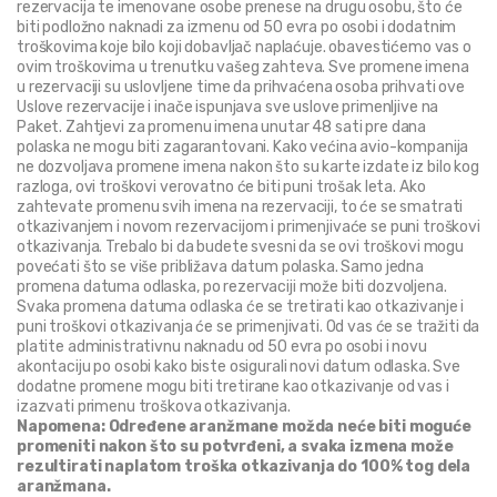
rezervacija te imenovane osobe prenese na drugu osobu, što će 
biti podložno naknadi za izmenu od 50 evra po osobi i dodatnim 
troškovima koje bilo koji dobavljač naplaćuje. obavestićemo vas o 
ovim troškovima u trenutku vašeg zahteva. Sve promene imena 
u rezervaciji su uslovljene time da prihvaćena osoba prihvati ove 
Uslove rezervacije i inače ispunjava sve uslove primenljive na 
Paket. Zahtjevi za promenu imena unutar 48 sati pre dana 
polaska ne mogu biti zagarantovani. Kako većina avio-kompanija 
ne dozvoljava promene imena nakon što su karte izdate iz bilo kog 
razloga, ovi troškovi verovatno će biti puni trošak leta. Ako 
zahtevate promenu svih imena na rezervaciji, to će se smatrati 
otkazivanjem i novom rezervacijom i primenjivaće se puni troškovi 
otkazivanja. Trebalo bi da budete svesni da se ovi troškovi mogu 
povećati što se više približava datum polaska. Samo jedna 
promena datuma odlaska, po rezervaciji može biti dozvoljena. 
Svaka promena datuma odlaska će se tretirati kao otkazivanje i 
puni troškovi otkazivanja će se primenjivati. Od vas će se tražiti da 
platite administrativnu naknadu od 50 evra po osobi i novu 
akontaciju po osobi kako biste osigurali novi datum odlaska. Sve 
dodatne promene mogu biti tretirane kao otkazivanje od vas i 
izazvati primenu troškova otkazivanja.
Napomena: Određene aranžmane možda neće biti moguće 
promeniti nakon što su potvrđeni, a svaka izmena može 
rezultirati naplatom troška otkazivanja do 100% tog dela 
aranžmana.