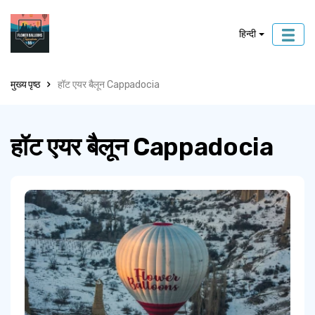
हिन्दी
मुख्य पृष्ठ
हॉट एयर बैलून Cappadocia
हॉट एयर बैलून Cappadocia