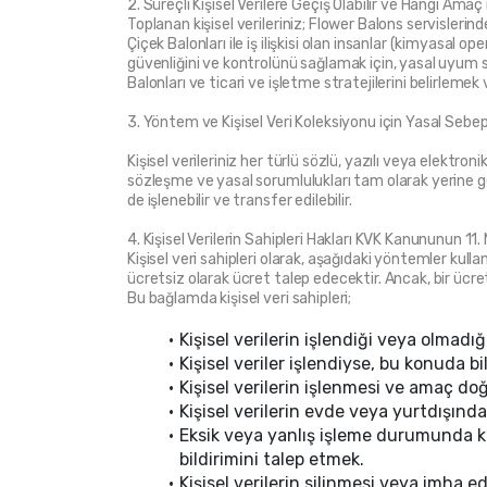
2. Süreçli Kişisel Verilere Geçiş Olabilir ve Hangi Amaç 
Toplanan kişisel verileriniz; Flower Balons servislerinden
Çiçek Balonları ile iş ilişkisi olan insanlar (kimyasal op
güvenliğini ve kontrolünü sağlamak için, yasal uyum süre
Balonları ve ticari ve işletme stratejilerini belirlemek
3. Yöntem ve Kişisel Veri Koleksiyonu için Yasal Sebe
Kişisel verileriniz her türlü sözlü, yazılı veya elektr
sözleşme ve yasal sorumlulukları tam olarak yerine ge
de işlenebilir ve transfer edilebilir.
4. Kişisel Verilerin Sahipleri Hakları KVK Kanununun 11
Kişisel veri sahipleri olarak, aşağıdaki yöntemler kullan
ücretsiz olarak ücret talep edecektir. Ancak, bir ücret
Bu bağlamda kişisel veri sahipleri;
Kişisel verilerin işlendiği veya olmadığ
Kişisel veriler işlendiyse, bu konuda bi
Kişisel verilerin işlenmesi ve amaç d
Kişisel verilerin evde veya yurtdışında
Eksik veya yanlış işleme durumunda kişi
bildirimini talep etmek.
Kişisel verilerin silinmesi veya imha e