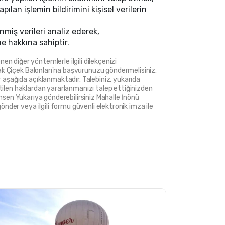
an işlemin bildirimini kişisel verilerin 
nmiş verileri analiz ederek,
e hakkına sahiptir.
en diğer yöntemlerle ilgili dilekçenizi 
k Çiçek Balonları'na başvurunuzu göndermelisiniz. 
şağıda açıklanmaktadır. Talebiniz, yukarıda 
irtilen haklardan yararlanmanızı talep ettiğinizden 
hsen Yukarıya gönderebilirsiniz Mahalle İnönü 
er veya ilgili formu güvenli elektronik imza ile 