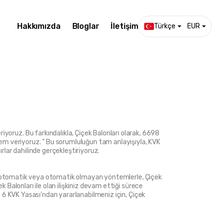
Hakkımızda
Bloglar
İletişim
Türkçe
EUR
oruz. Bu farkındalıkla, Çiçek Balonları olarak, 6698 
nem veriyoruz. ” Bu sorumluluğun tam anlayışıyla, KVK 
ırlar dahilinde gerçekleştiriyoruz.
larak, otomatik veya otomatik olmayan yöntemlerle, Çiçek 
k Balonları ile olan ilişkiniz devam ettiği sürece 
 ve 6 KVK Yasası'ndan yararlanabilmeniz için, Çiçek 