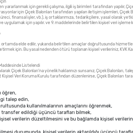
için
 yararlanmak için gerekli çalışma, ilgili iş birimleri tarafından yapılır, Çiç
erasyonlar için Çiçek Balonları tarafından yapılan iletişim işlemleri, Çiçek Ba
ci, finansal işler, vb.), iş ortaklarımıza, tedarikçilere, yasal olarak yetk
 ve uygulamak için yapılır. ve 9. maddelerinde belirtilen kişisel veri işlem
p
onik ortamda elde edilir, yukarıda belirtilen amaçlar doğrultusunda hizmetl
tirmek için. Bu yasal nedenden ötürü toplanan kişisel verileriniz, KVK Ka
. Maddesinde Listelendi
ılarak Çiçek Balonları'na yönelik haklarınızı sunsanız, Çiçek Balonları, tale
 Kişisel Veri Koruma Kurulu tarafından düzenlenirse, Çiçek Balonları tarafı
ı öğren,
lgi talep edin,
oğrultusunda kullanılmalarının amaçlarını öğrenmek,
 transfer edildiği üçüncü tarafları bilmek,
sel verilerin düzeltilmesini ve bu bağlamda kişisel verilerin 
dilmesi durumunda, kişisel verilerin aktarıldığı üçüncü tarafla