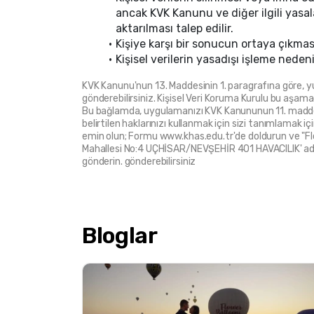
ancak KVK Kanunu ve diğer ilgili yasala
aktarılması talep edilir.
Kişiye karşı bir sonucun ortaya çıkması
Kişisel verilerin yasadışı işleme nede
KVK Kanunu'nun 13. Maddesinin 1. paragrafına göre, yuka
gönderebilirsiniz. Kişisel Veri Koruma Kurulu bu aşa
Bu bağlamda, uygulamanızı KVK Kanununun 11. maddesi
belirtilen haklarınızı kullanmak için sizi tanımlamak i
emin olun; Formu www.khas.edu.tr'de doldurun ve "Flowe
Mahallesi No:4 UÇHİSAR/NEVŞEHİR 401 HAVACILIK' adres
gönderin. gönderebilirsiniz
Bloglar