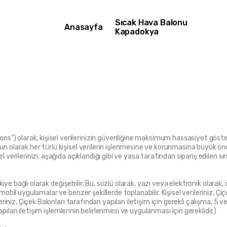
Sıcak Hava Balonu
Anasayfa
Kapadokya
) olarak, kişisel verilerinizin güvenliğine maksimum hassasiyet gösteriy
gun olarak her türlü kişisel verilerin işlenmesine ve korunmasına büyük ö
l verilerinizi, aşağıda açıklandığı gibi ve yasa tarafından sipariş edilen sın
ilişkiye bağlı olarak değişebilir; Bu, sözlü olarak, yazı veya elektronik o
mobil uygulamalar ve benzer şekillerde toplanabilir. Kişisel verileriniz, Çiçe
ileriniz, Çiçek Balonları tarafından yapılan iletişim için gerekli çalışma, 5
e yapılan iletişim işlemlerinin belirlenmesi ve uygulanması için gereklidir.)