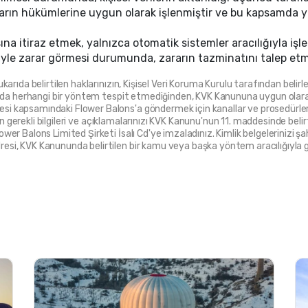
rın hükümlerine uygun olarak işlenmiştir ve bu kapsamda yapıl
na itiraz etmek, yalnızca otomatik sistemler aracılığıyla işle
niyle zarar görmesi durumunda, zararın tazminatını talep etm
rıda belirtilen haklarınızın, Kişisel Veri Koruma Kurulu tarafından belirlen
mada herhangi bir yöntem tespit etmediğinden, KVK Kanununa uygun olara
 kapsamındaki Flower Balons'a göndermek için kanallar ve prosedürler a
çin gerekli bilgileri ve açıklamalarınızı KVK Kanunu'nun 11. maddesinde bel
r Balons Limited Şirketi İsalı Cd'ye imzaladınız. Kimlik belgelerinizi şa
i, KVK Kanununda belirtilen bir kamu veya başka yöntem aracılığıyla gönd