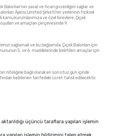
ek Balonları'nın yasal ve ticari güvenliğini sağlar ve 
lonları Ajansı Limited Şirketi'nin yerlerinin fiziksel 
ili kamu kurumlarımıza ve özel bireylere, Çiçek 
e koşulları ve amaçları çerçevesinde 9.
erimizi sağlamak ve bu bağlamda, Çiçek Balonları için 
nununun 5. ve 6. maddelerinde belirtilen amaçlar için 
pin niteliğine bağlı olarak en son otuz gün içinde 
ndan belirlenen tarifedeki ücret tahsil edilecektir. 
aktarıldığı üçüncü taraflara yapılan işlemin 
ra yapılan işlemin bildirimini talep etmek, 