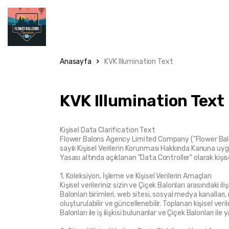
Anasayfa
KVK Illumination Text
KVK Illumination Text
Kişisel Data Clarification Text
Flower Balons Agency Limited Company ("Flower Balons"
sayılı Kişisel Verilerin Korunması Hakkında Kanuna uy
Yasası altında açıklanan "Data Controller" olarak kişise
1. Koleksiyon, İşleme ve Kişisel Verilerin Amaçları
Kişisel verileriniz sizin ve Çiçek Balonları arasındaki 
Balonları birimleri, web sitesi, sosyal medya kanalları, 
oluşturulabilir ve güncellenebilir. Toplanan kişisel ver
Balonları ile iş ilişkisi bulunanlar ve Çiçek Balonları il