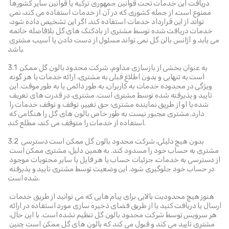
دریافت این خدمات تحت قوانین جمهوری ترکیه یا قوانین سایر کشورها 
ممنوع است، از جمله کشوری که در آن از خدمات استفاده می کند، نمی 
تواند از این قرارداد خدمات استفاده کند. اگر این تشخیص داده شود، 
خدمات دریافت شده توسط مشتری از بادکنک های گل بلافاصله خاتمه 
می یابد و آژانس بالن گل نمی تواند مسئول از دست دادن یا آسیب مشتری 
باشد.
3.1 به عنوان بخشی از بازسازی مداوم، شرکت محدود بالون گل ممکن 
است به تنهایی و بدون اطلاع قبلی به مشتری، ارائه خدمات یا هر گونه 
ویژگی در محدوده خدمات به کاربران، به طور دائمی یا به طور موقت. این 
تایید و پذیرفته شده توسط مشتری است. مشتری، در قدرت های تعریف 
شده با او از طریق نماینده مشتری؛ حق تغییر، توقف و توقف خدمات را 
دارد. مشتری مجبور نیست به طور خاص بالون های گل را هنگامی که 
استفاده از خدمات را متوقف می کند، مطلع کند.
3.2 بدون هیچ دلیلی، شرکت محدود بالون گل ممکن است دسترسی 
مشتری به حساب خود را مسدود کند. به همین دلیل، مشتری ممکن است 
از دسترسی به خدمات، جزئیات حساب یا هر فایل یا سایر محتویات موجود 
در حساب خود جلوگیری شود. این وضعیت توسط مشتری تایید و پذیرفته 
شده است.
هنوز هیچ محدودیت بالایی برای پیام هایی که می توانید از طریق خدمات 
ارسال یا دریافت کنید یا از طریق فضای ذخیره سازی مورد استفاده در ارائه 
هر سرویس توسط شرکت محدود بالون گل تنظیم نشده است. با این حال، 
مشتری تایید می کند و قبول می کند که بالون های گل ممکن است چنین 