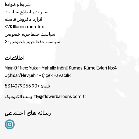
شرایط و ضوابط
مدیریت و اصلاح سیاست
قرارداد فروش فاصله
KVK Illumination Text
سیاست حفظ حریم خصوصی
سیاست حفظ حریم خصوصی-2
اطلاعات
Main Office: Yukarı Mahalle İnönü Kümesi Küme Evleri No:4
Uçhisar/Nevşehir - Çiçek Havacılık
تلفن: +90 5314079355
پست الکترونیک: fly@flowerballoons.com.tr
رسانه های اجتماعی