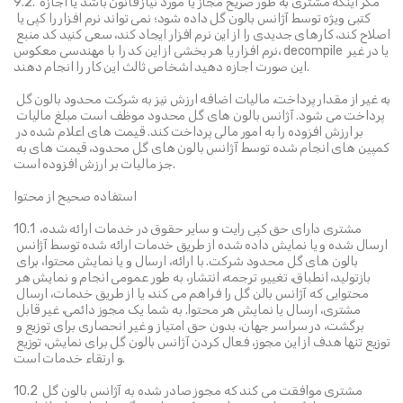
9.2. مگر اینکه مشتری به طور صریح مجاز یا مورد نیاز قانون باشد یا اجازه 
کتبی ویژه توسط آژانس بالون گل داده شود؛ نمی تواند نرم افزار را کپی یا 
اصلاح کند، کارهای جدیدی را از این نرم افزار ایجاد کند، سعی کنید کد منبع 
نرم افزار یا هر بخشی از این کد را با مهندسی معکوس، decompile یا در غیر 
این صورت اجازه دهید اشخاص ثالث این کار را انجام دهند.
به غیر از مقدار پرداخت، مالیات اضافه ارزش نیز به شرکت محدود بالون گل 
پرداخت می شود. آژانس بالون های گل محدود موظف است مبلغ مالیات 
بر ارزش افزوده را به امور مالی پرداخت کند. قیمت های اعلام شده در 
کمپین های انجام شده توسط آژانس بالون های گل محدود، قیمت های به 
جز مالیات بر ارزش افزوده است.
استفاده صحیح از محتوا
10.1 مشتری دارای حق کپی رایت و سایر حقوق در خدمات ارائه شده، 
ارسال شده و یا نمایش داده شده از طریق خدمات ارائه شده توسط آژانس 
بالون های گل محدود شرکت. با ارائه، ارسال و یا نمایش محتوا، برای 
بازتولید، انطباق، تغییر، ترجمه، انتشار، به طور عمومی انجام و نمایش هر 
محتوایی که آژانس بالن گل را فراهم می کند، یا از طریق خدمات، ارسال 
مشتری، ارسال یا نمایش هر محتوا. به شما یک مجوز دائمی، غیر قابل 
برگشت، در سراسر جهان، بدون حق امتیاز و غیر انحصاری برای توزیع و 
توزیع تنها هدف از این مجوز، فعال کردن آژانس بالون گل برای نمایش، توزیع 
و ارتقاء خدمات است.
10.2 مشتری موافقت می کند که مجوز صادر شده به آژانس بالون گل 