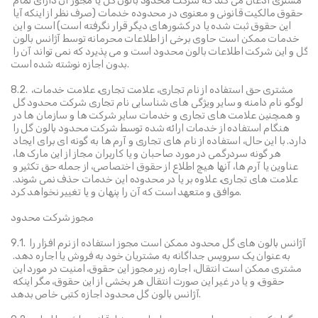
مشتری اذعان می کند که شرکت محدود بالون گل یا مجوز آن دارای تمام 
حقوق مالکیت قانونی و معنوی در محدوده خدمات (صرف نظر از اینکه آیا 
این حقوق ثبت شده یا در کشورهای دیگر قرار نگرفته است) است و این 
خدمات ممکن است حاوی برخی از اطلاعات محرمانه توسط آژانس بالون 
گل و این شرکت اطلاعات بالون محدود است و می پذیرد که نمی تواند آن را 
بدون اجازه نوشته شده است.
8.2. مشتری حق استفاده از نام تجاری، علامت تجاری، علامت خدمات، 
لوگو، نام دامنه و سایر ویژگی های شناسایی نام تجاری شرکت محدود گل 
و همچنین علامت های تجاری و خدمات سایر شرکت ها و سازمان ها در 
هنگام استفاده از خدمات ارائه شده توسط شرکت محدود بالون گل را 
دارد. با این حال، استفاده از نام های تجاری و آرم ها به گونه ای برای ایجاد 
هر گونه سردرگمی در مورد صاحبان و یا کاربران مجاز از این مارک ها، 
عناوین یا آرم ها، آنها هیچ اطلاع از حقوق اختصاصی، از جمله حق تکثیر و 
علامت های تجاری، علاوه بر یا در محدوده این خدمات حذف نمی شوند. 
موافق و متعهد است که آن را پنهان و یا تغییر نخواهد کرد.
مجوز شرکت محدود
9.1. آژانس بالون های گل محدود ممکن است مجوز استفاده از نرم افزار را 
به عنوان یک سرویس جداگانه به مشتریان خود به فروش یا اجاره دهد. 
مشتری ممکن است انتقال، اجاره، زیر مجوز این حقوق، امنیت در مورد این 
حقوق، و یا در غیر این صورت انتقال هر بخشی از این حقوق، مگر اینکه 
آژانس بالون گل محدود اجازه کتبی خاص بدهد.