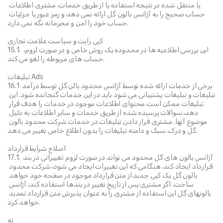
یا منتقل شده در نتیجه استفاده یا از طریق خدمات، مشتری اطلاعات 
حساب صحیح را به آژانس بالون گل ارائه نمی دهد و رمز عبور یا جزئیات 
حساب خود را امن و محرمانه نگه نمی دارد.
کپی رایت و سیاست علامت تجاری
15.1. این بررسی اطلاعیه ها در محدوده یک روش خاص و در صورت لزوم، 
حساب های مربوطه را لغو می کند.
تبلیغات Ads
16.1 برخی از خدمات ارائه شده توسط آژانس محدود بالن گل توسط درآمد 
تبلیغات و تبلیغات پشتیبانی می شود باید در این خدمات گنجانده شود. این 
تبلیغات ممکن است محتوای اطلاعات موجود در خدمات را هدف قرار 
دهد، سوالات پرسیده شده از طریق خدمات و سایر اطلاعات به دلیل 
موضوع آنها. مشتری قرار دادن تبلیغات در خدمات شرکت محدود بالون 
گل و درک، سبک و دامنه تبلیغات را بدون اطلاع خاص تغییر می دهد.
اصلاح شرایط قرارداد
17.1. آژانس بالون های گل محدود می تواند در صورت لزوم تغییراتی در بند 
قرارداد ایجاد کند. هنگامی که این تغییرات ایجاد می شود، شرکت محدود 
بالون گل یک کپی جدید از متن قرارداد موجود در صفحه خود خواهد 
ساخت. اگر مشتری پس از تاریخ تغییر در بندها استفاده کند، آژانس 
بالونهای گل این استفاده از مشتری را به عنوان پذیرش متن قرارداد تمدید 
خواهد کرد.
نه