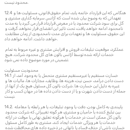
محدود نیست.
12.4 هنگامی که این قرارداد خاتمه یابد، تمام حقوق قانونی، مسئولیت ها و 
تعهداتی که به وضوح بیان شده است که آژانس سرمایه گذاری مشتری و 
گل برای سود شرکت محدود یا در معرض قرارداد قرار می گیرد یا به مدت 
نامحدود ادامه خواهد یافت، تحت تاثیر این انقضای قرار نخواهد گرفت و 
این حقوق، مسئولیت ها و تعهدات برای مدت نامحدودی از زمان مطابقت 
خواهد داشت. ادامه خواهد داد.
عملکرد، موقعیت تبلیغات، فروش و افزایش مشتری و غیره مربوط به تمام 
خدمات ارائه شده توسط آژانس بالون های گل محدود شرکت. هیچ 
تضمینی در مورد موضوع داده نمی شود.
محدودیت مسئولیت
14.1 خسارت مستقیم یا غیرمستقیم مشتری متحمل یا به وجود آمد، از 
دست دادن درآمد، حسن نیت، هزینه ها، وظایف، مجازات ها، مالیات ها و 
غیره به دلیل این خسارت ها. شرکت بالون گل مسئول هیچ یک از آنها، از 
جمله از دست دادن شهرت و یا از دست دادن داده ها در جهان کسب و کار 
نیست.
14.2. پایبندی به کامل بودن، دقت یا وجود تبلیغات، یا هر رابطه یا معامله 
بین تبلیغ کننده یا حامیان و مشتری، هر گونه تغییراتی که شرکت محدود 
بالون گل ممکن است در خدمات یا هرگونه تعلیق نهایی یا موقت در ارائه 
خدمات یا هر ویژگی خدمات ایجاد کند. مشتری به طور کامل مسئول 
خسارت ناشی از حذف، فساد یا ناتوانی در ذخیره داده های محافظت شده 