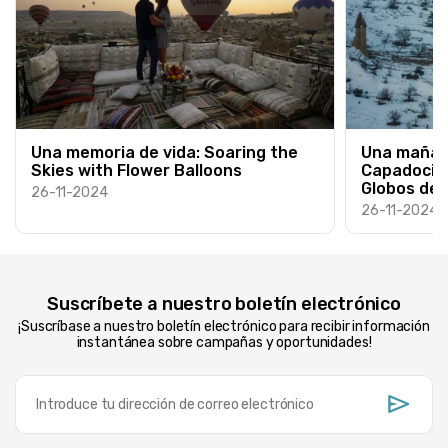
Mia Andersson
Lucas Rossi
Una memoria de vida: Soaring the
Una mañan
Skies with Flower Balloons
Capadocia:
Globos de 
26-11-2024
26-11-2024
Ava Nguyen
Suscríbete a nuestro boletín electrónico
Oliver Becker
¡Suscríbase a nuestro boletín electrónico para recibir información
instantánea sobre campañas y oportunidades!
Sofia Martinez