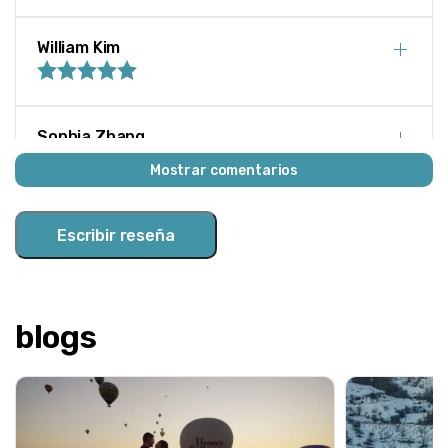
William Kim
Sophia Zhang
Mostrar comentarios
James O'Connor
Escribir reseña
Isabella Silva
blogs
Noah Dupont