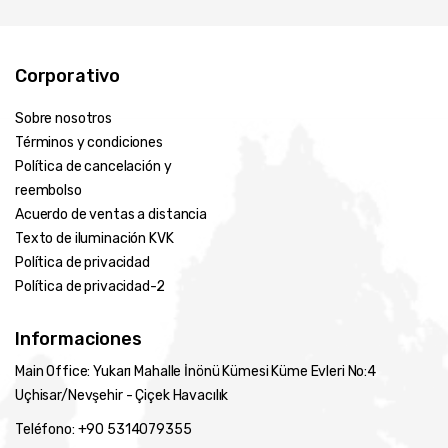
Liam Brown
Corporativo
Sobre nosotros
Emma Johnson
Términos y condiciones
Política de cancelación y
reembolso
Acuerdo de ventas a distancia
Sophie F.
Texto de iluminación KVK
Política de privacidad
Política de privacidad-2
Marco S.
Informaciones
Main Office: Yukarı Mahalle İnönü Kümesi Küme Evleri No:4
Uçhisar/Nevşehir - Çiçek Havacılık
Anna K.
Teléfono: +90 5314079355