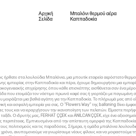
Αρχική
Μπαλόνι θερμού αέρα
Σελίδα
Καππαδοκία
ήρθατε στα λουλούδια Μπαλόνια, μια μπουτίκ εταιρεία αερόστατο θερμού 
ς εμπειρίας στην Καππαδοκία και πέρα, έχουμε δημιουργήσει μια εμπειρί
 οικογενειακής επιχείρησης όπου κάθε επισκέπτης αισθάνεται σαν ένα μέρο
δα που ετοιμάζει τον νόστιμο πρωινό καφέ σας ή γιορτάζει με παγωμένη σ
ου μοιράζεται μια βαθιά αγάπη για την Καππαδοκία. Το πλήρωμά μας από εξ
ική και ασφαλή εμπειρία για σας. Ο "Flowers Way" της balloning δίνει έμφα
γίες τους και να ιεραρχήσουν την ικανοποίηση των πελατών. Είμαστε περή
ταξίδι. Ο ιδρυτής μας, FERHAT ÇÇEK και ANILCAN ÇÇEK, είχε ένα αξιοσημε
 περιπέτειας. Εμπνευσμένοι από την απίστευτη ομορφιά της Καππαδοκίας,
υς πολιτισμούς και τις παραδόσεις. Σήμερα, η ομάδα μπαλόνια λουλουδιώ
ε χρόνο, ανυπομονούμε να γνωρίσουμε νέους φίλους και να μοιραστούμε τ