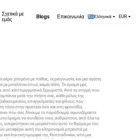
Σχετικά με
Blogs
Επικοινωνία
Ελληνικά
EUR
εμάς
αέρα χτισμένο με πάθος, τεχνογνωσία, και μια αγάπη 
α με μπαλόνια όπως καμία άλλη. Το όραμά μας 
ς από κάτι πραγματικά ξεχωριστό. Από τη στιγμή που 
αμπάνια μετά την πτήση σας, κάθε μέλος της 
ειδικευμένους επαγγελματίες και φίλους που 
ση τόσο στην αριστεία όσο και στη φροντίδα, 
φανοι που σας δίνουμε το παράδειγμα, αγωνιζόμαστε 
ίωτο όραμα: να συνδέσει τους ανθρώπους από όλα τα 
 ονειρεύτηκαν να μοιραστούν αυτό το θαύμα με τον 
ν μεταφέρει αυτή την κληρονομιά μπροστά με 
ην εκπληκτική ομορφιά της Καππαδοκίας από μια 