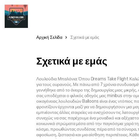
Αρχική Σελίδα
Σχετικά με εμάς
Σχετικά με εμάς
Λουλούδια Μπαλόνια: Όπου Dreams Take Flight Καλώς 
για τους ουρανούς. Με πάνω από 7 χρόνια συνδυασμένη
γεννήθηκε από το όνειρο της δημιουργίας μιας μικρής,
σας υποδέχεται ο φιλικός οδηγός μας minibus στην ομά
οικογένειας λουλουδιών Balloons είναι ένας ντόπιος π
φροντίζουν έρχονται μαζί για να δημιουργήσουν μια μαγ
εμπνέοντας άλλες εταιρείες να ενισχύσουν τις λειτουρ
συνεχώς να σας παρέχουμε ένα μοναδικό και αξέχαστο 
κοινωνικά στρώματα μέσα από την παγκόσμια χαρά της
κόσμο, προωθώντας συνδέσεις πέρα από τα σύνορα, το
αφοσίωση, ζεστασιά και μια αίσθηση περιπέτειας. Κάθ