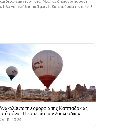
 και δέος-έμπνευση θέα. Μαζί, ας δημιουργήσουμε 
. Έλα να πετάξεις μαζί μας. Η Καππαδοκία περιμένει!
Ανακαλύψτε την ομορφιά της Καππαδοκίας
από πάνω: Η εμπειρία των λουλουδιών
26-11-2024