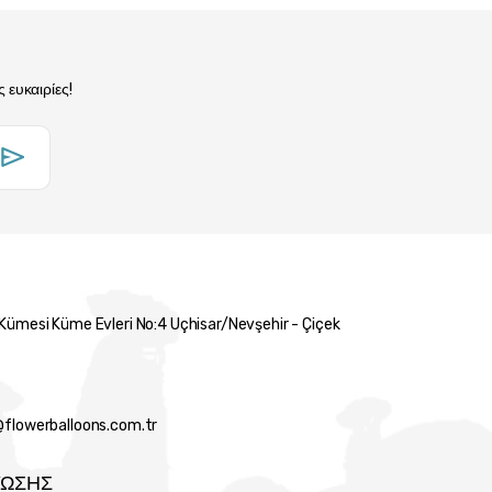
 ευκαιρίες!
 Kümesi Küme Evleri No:4 Uçhisar/Nevşehir - Çiçek
lowerballoons.com.tr
ΥΩΣΗΣ